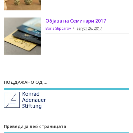
Конференции
Call for Papers – Re-imagining Sport
for Social Change (CzechSociological
Review)
Boris Stipcarov
декември 18, 2025
Conference 2025 Конференција (10.09.2025)
Boris Stipcarov
септември 5, 2025
Семинар
Програма на семинарите – 2017
Boris Stipcarov
август 27, 2017