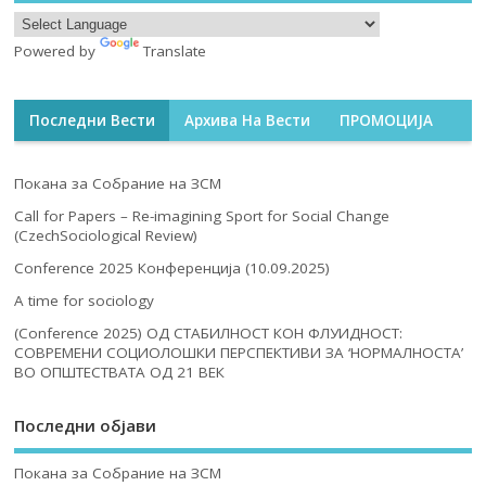
Објава на Семинари 2017
Boris Stipcarov
август 26, 2017
ПОДДРЖАНО ОД …
Преведи ја веб страницата