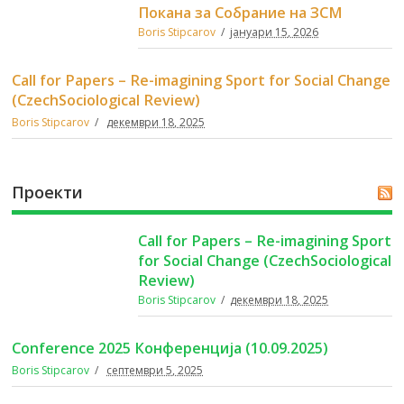
Програма На Семинарите – 2017
ПРОГРАМА НА СЕМИНАРИТЕ Семинар 1: Наставници, –
Пристигнување и регистрација – Политиката во
социологијата: Теорија и Пракса (Д-р Марија Ташева)
– Политичка и граѓанска етика (Д-р Донев Дејан) –
Политичка,…
Новости
Покана за Собрание на ЗСМ