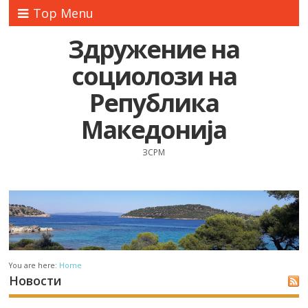
Top Menu
Здружение на
социолози на
Република
Македонија
ЗСРМ
You are here:
Home