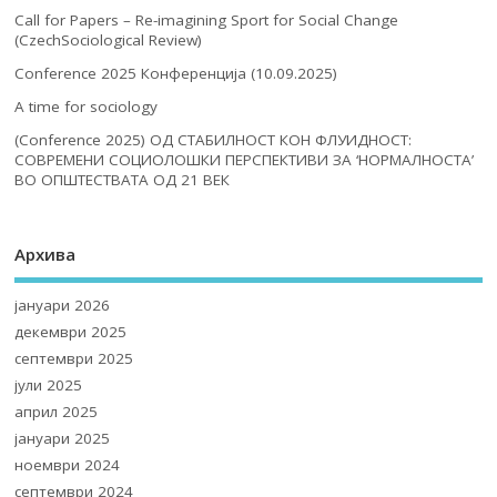
Powered by
Translate
Последни Вести
Архива На Вести
ПРОМОЦИЈА
Покана за Собрание на ЗСМ
Call for Papers – Re-imagining Sport for Social Change
(CzechSociological Review)
Conference 2025 Конференција (10.09.2025)
A time for sociology
(Conference 2025) ОД СТАБИЛНОСТ КОН ФЛУИДНОСТ:
СОВРЕМЕНИ СОЦИОЛОШКИ ПЕРСПЕКТИВИ ЗА ‘НОРМАЛНОСТА’
ВО ОПШТЕСТВАТА ОД 21 ВЕК
Последни објави
Покана за Собрание на ЗСМ
Call for Papers – Re-imagining Sport for Social Change