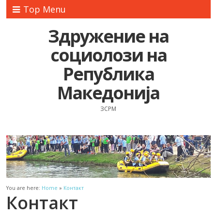
Top Menu
Здружение на
социолози на
Република
Македонија
ЗСРМ
You are here:
Home
»
Контакт
Контакт