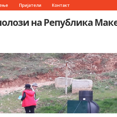
чење
Пријатели
Контакт
олози на Република Мак