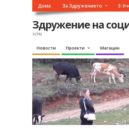
Дома
За Здружението
Е-У
Здружение на соци
ЗСРМ
Новости
Проекти
Магацин