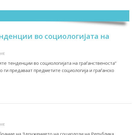
нденции во социологијата на
nt
ите тенденции во социологијата на граѓанственоста“
о ги предаваат предметите социологија и граѓанско
nt
брание на Здружението на социолози на Република