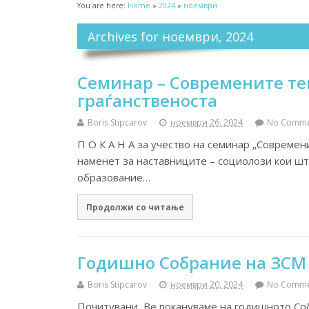
You are here:
Home
»
2024
»
ноември
Archives for ноември, 2024
Семинар – Современите те
граѓанственоста
Boris Stipcarov
ноември 26, 2024
No Comme
П О К А Н А за учество на семинар „Современ
наменет за наставниците – социолози кои шт
образование…
Продолжи со читање
Годишно Собрание на ЗСМ
Boris Stipcarov
ноември 20, 2024
No Comme
Почитувани, Ве покануваме на годишното Со