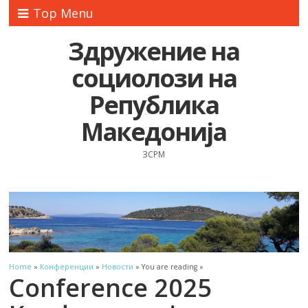
Top Menu
Здружение на
социолози на
Република
Македонија
ЗСРМ
Home
»
Конференции
»
Новости
» You are reading »
Conference 2025