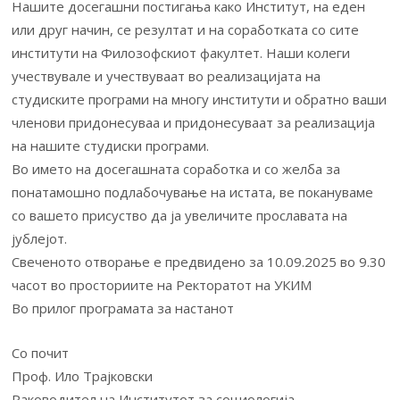
Нашите досегашни постигања како Институт, на еден
или друг начин, се резултат и на соработката со сите
институти на Филозофскиот факултет. Наши колеги
учествувале и учествуваат во реализацијата на
студиските програми на многу институти и обратно ваши
членови придонесуваа и придонесуваат за реализација
на нашите студиски програми.
Во името на досегашната соработка и со желба за
понатамошно подлабочување на истата, ве покануваме
со вашето присуство да ја увеличите прославата на
јублејот.
Свеченото отворање е предвидено за 10.09.2025 во 9.30
часот во просториите на Ректоратот на УКИМ
Во прилог програмата за настанот
Со почит
Проф. Ило Трајковски
Раководител на Институтот за социологија