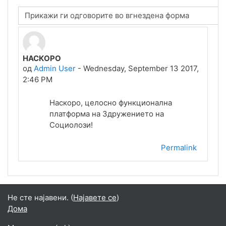
Display mode
НАСКОРО
Number of replies: 0
од
Admin User
-
Wednesday, September 13 2017,
2:46 PM
Наскоро, целосно функционална
платформа на Здружението на
Социолози!
Permalink
Не сте најавени. (
Најавете се
)
Дома