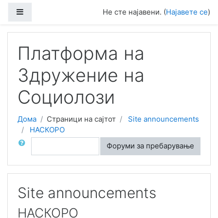
Оди до главна содржина
Side panel
Не сте најавени. (
Најавете се
)
Платформа на
Здружение на
Социолози
Дома
Страници на сајтот
Site announcements
НАСКОРО
Барај
Форуми за пребарување
Site announcements
НАСКОРО