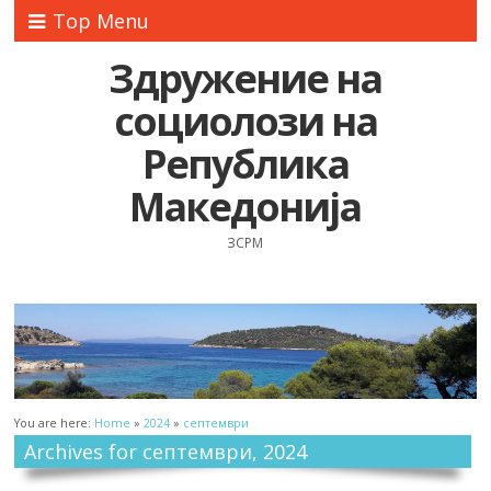
Top Menu
Здружение на
социолози на
Република
Македонија
ЗСРМ
You are here:
Home
»
2024
»
септември
Archives for септември, 2024