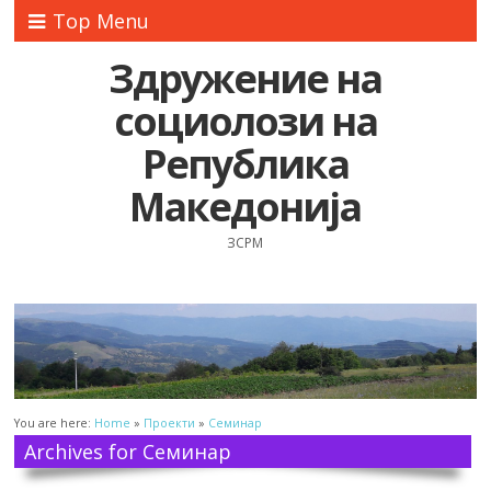
Top Menu
Здружение на
социолози на
Република
Македонија
ЗСРМ
You are here:
Home
»
Проекти
»
Семинар
Archives for Семинар