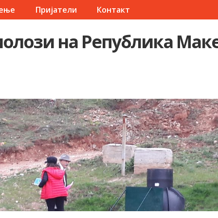
чење
Пријатели
Контакт
олози на Република Мак