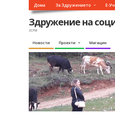
Дома
За Здружението
Е-У
Здружение на соци
ЗСРМ
Новости
Проекти
Магацин