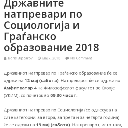
Државните
натпревари по
Социологија и
Граѓанско
образование 2018
Boris Stipcarov
мај 7, 2018
No Comment
Државниот натпревар по Граѓанско образование ќе се
одржи на
12 мај (сабота)
. Натпреварот ќе се одржи во
Амфитеатар 4
на Филозофскиот факултет во Скопје
(УКИМ), со почеток во
09.30 часот.
Државниот натпревар по Социологија (се однесува на
сите категории: за втора, за трета и за четврта година)
ќе се одржи на
19 мај (сабота)
. Натпреварот, исто така,