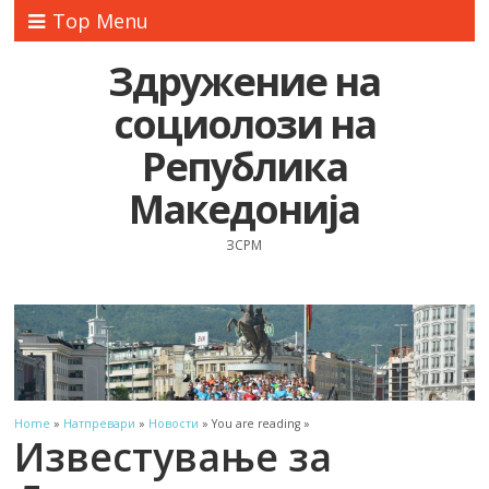
Top Menu
Здружение на
социолози на
Република
Македонија
ЗСРМ
Home
»
Натпревари
»
Новости
» You are reading »
Известување за