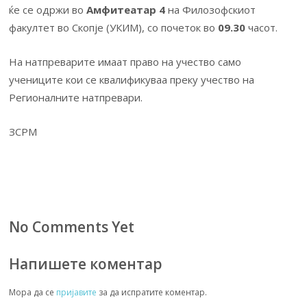
ќе се одржи во
Амфитеатар 4
на Филозофскиот
факултет во Скопје (УКИМ), со почеток во
09.30
часот.
На натпреварите имаат право на учество само
учениците кои се квалификуваа преку учество на
Регионалните натпревари.
ЗСРМ
No Comments Yet
Напишете коментар
Мора да се
пријавите
за да испратите коментар.