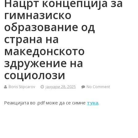
Нацрт концепција за
гимназиско
образование од
страна на
македонското
здружение на
социолози
Boris Stipcarov
јануари 28, 2025
No Comment
Реакцијата во .pdf може да се симне
тука
.