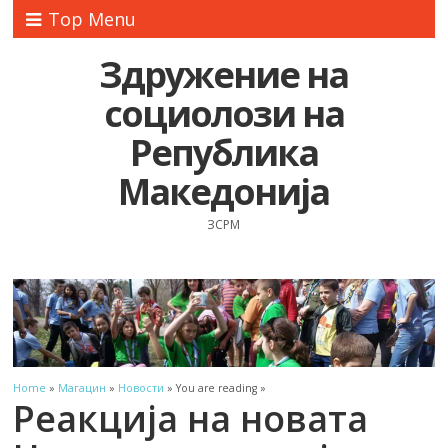
Top Menu
Здружение на
социолози на
Република
Македонија
ЗСРМ
Home
»
Магацин
»
Новости
» You are reading »
Реакција на новата