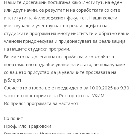
Нашите досегашни постигања како Институт, на еден
или друг начин, се резултат и на соработката со сите
институти на Филозофскиот факултет. Наши колеги
учествувале и учествуваат во реализацијата на
студиските програми на многу институти и обратно ваши
членови придонесуваа и придонесуваат за реализација
на нашите студиски програми.
Во името на досегашната соработка и со желба за
понатамошно подлабочување на истата, ве покануваме
со вашето присуство да ја увеличите прославата на
јублејот.
Свеченото отворање е предвидено за 10.09.2025 во 9.30
часот во просториите на Ректоратот на УКИМ
Во прилог програмата за настанот
Со почит
Проф. Ило Трајковски
Раководител на Институтот за социологија