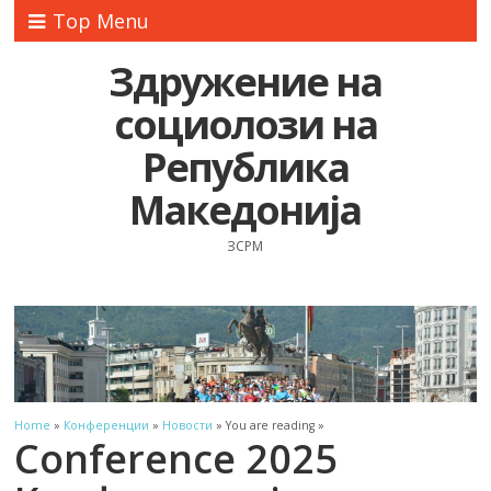
Top Menu
Здружение на
социолози на
Република
Македонија
ЗСРМ
Home
»
Конференции
»
Новости
» You are reading »
Conference 2025