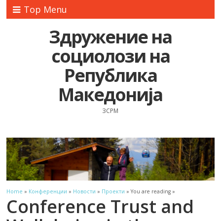
Top Menu
Здружение на
социолози на
Република
Македонија
ЗСРМ
Home
»
Конференции
»
Новости
»
Проекти
» You are reading »
Conference Trust and