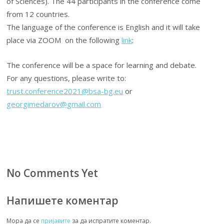
of Sciences). The 44 participants in the conference come
from 12 countries.
The language of the conference is English and it will take
place via ZOOM on the following
link
:
The conference will be a space for learning and debate.
For any questions, please write to:
trust.conference2021@bsa-bg.eu
or
georgimedarov@gmail.com
No Comments Yet
Напишете коментар
Мора да се
пријавите
за да испратите коментар.