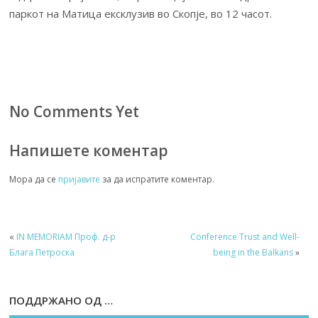
паркот на Матица ексклузив во Скопје, во 12 часот.
No Comments Yet
Напишете коментар
Мора да се
пријавите
за да испратите коментар.
«
IN MEMORIAM Проф. д-р
Conference Trust and Well-
Блага Петроска
being in the Balkans
»
ПОДДРЖАНО ОД …