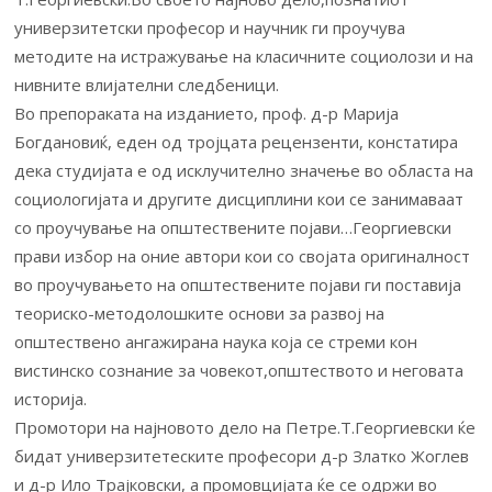
универзитетски професор и научник ги проучува
методите на истражување на класичните социолози и на
нивните влијателни следбеници.
Во препораката на изданието, проф. д-р Марија
Богдановиќ, еден од тројцата рецензенти, констатира
дека студијата е од исклучително значење во областа на
социологијата и другите дисциплини кои се занимаваат
со проучување на општествените појави…Георгиевски
прави избор на оние автори кои со својата оригиналност
во проучувањето на општествените појави ги поставија
теориско-методолошките основи за развој на
општествено ангажирана наука која се стреми кон
вистинско сознание за човекот,општеството и неговата
историја.
Промотори на најновото дело на Петре.Т.Георгиевски ќе
бидат универзитетеските професори д-р Златко Жоглев
и д-р Ило Трајковски, а промовцијата ќе се одржи во