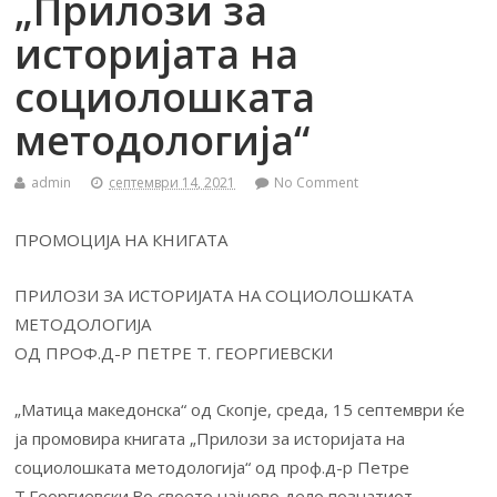
„Прилози за
историјата на
социолошката
методологија“
admin
септември 14, 2021
No Comment
ПРОМОЦИЈА НА КНИГАТА
ПРИЛОЗИ ЗА ИСТОРИЈАТА НА СОЦИОЛОШКАТА
МЕТОДОЛОГИЈА
ОД ПРОФ.Д-Р ПЕТРЕ Т. ГЕОРГИЕВСКИ
„Матица македонска“ од Скопје, среда, 15 септември ќе
ја промовира книгата „Прилози за историјата на
социолошката методологија“ од проф.д-р Петре
Т.Георгиевски.Во своето најново дело,познатиот