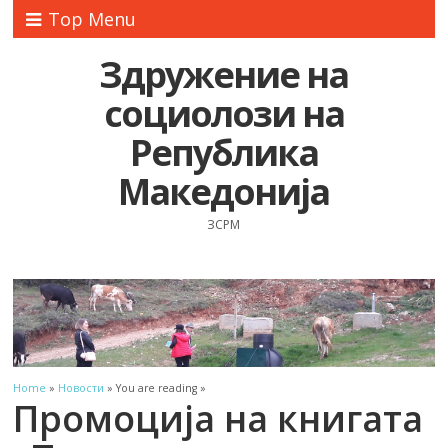
Top Menu
Здружение на
социолози на
Република
Македонија
ЗСРМ
Home
»
Новости
» You are reading »
Промоција на книгата