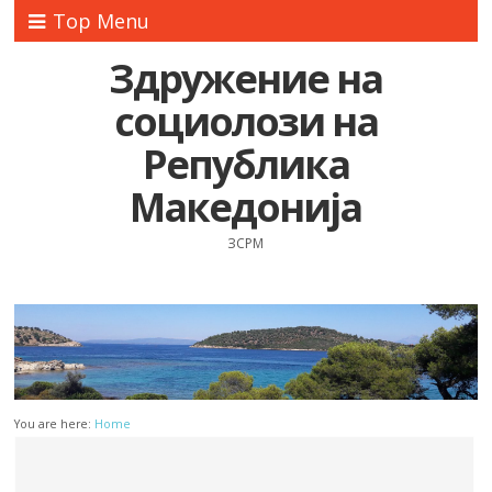
Top Menu
Здружение на
социолози на
Република
Македонија
ЗСРМ
You are here:
Home