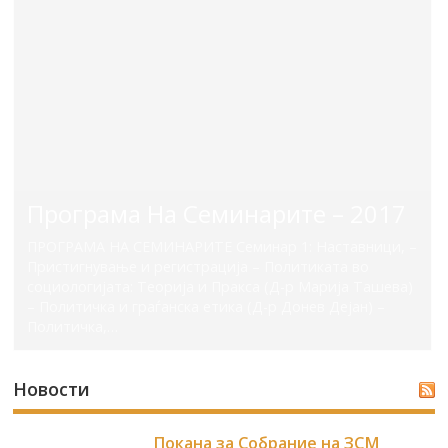
Програма На Семинарите – 2017
ПРОГРАМА НА СЕМИНАРИТЕ Семинар 1: Наставници, –
Пристигнување и регистрација – Политиката во
социологијата: Теорија и Пракса (Д-р Марија Ташева)
– Политичка и граѓанска етика (Д-р Донев Дејан) –
Политичка,…
Новости
Покана за Собрание на ЗСМ