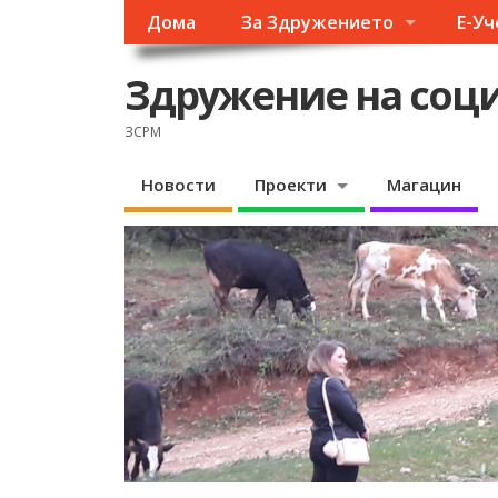
Дома
За Здружението
Е-У
Здружение на соци
ЗСРМ
Новости
Проекти
Магацин