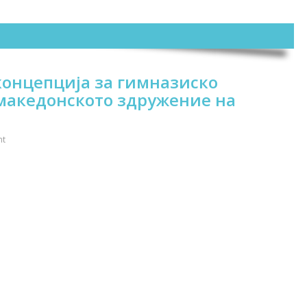
концепција за гимназиско
 македонското здружение на
nt