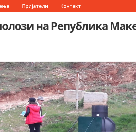
чење
Пријатели
Контакт
олози на Република Мак