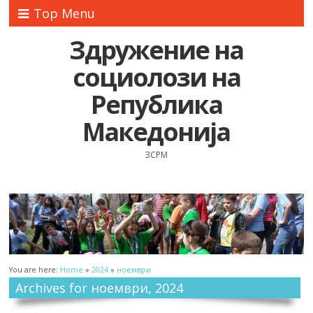
Top Menu
Здружение на
социолози на
Република
Македонија
ЗСРМ
You are here:
Home
»
2024
»
ноември
Archives for ноември, 2024