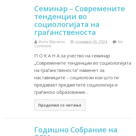
Семинар – Современите
тенденции во
социологијата на
граѓанственоста
Boris Stipcarov
ноември 26, 2024
No
Comment
П О К А Н А за учество на семинар
„Современите тенденции во социологијата
на граѓанственоста“ наменет за
наставниците – социолози кои што ги
предаваат предметите социологија и
граѓанско образование…
Продолжи со читање
Годишно Собрание на