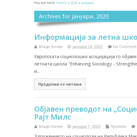
You are here:
Home
»
2020
»
јануари
Archives for јануари, 2020
Информација за летна шк
Владо Анчев
јануари 24, 2020
No Comment
Европската социолошка асоцијација го објави
летната школа "Enhancing Sociology - Strength
и…
Продолжи со читање
Објавен преводот на „Соц
Рајт Милс
Владо Анчев
јануари 7, 2020
Проекти
Здружението на социолози на Република Макед