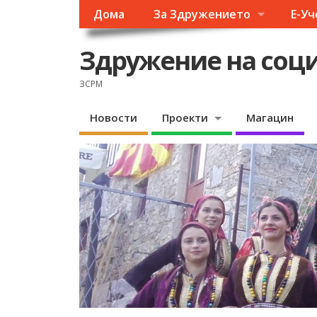
Дома
За Здружението
Е-У
Здружение на соци
ЗСРМ
Новости
Проекти
Магацин