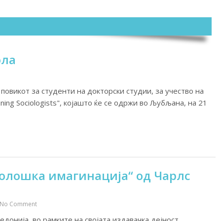
ола
 повикот за студенти на докторски студии, за учество на
ening Sociologists", којашто ќе се одржи во Љубљана, на 21
иолошка имагинација“ од Чарлс
No Comment
онија, во рамките на својата издавачка дејност,