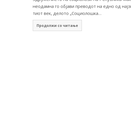
неодамна го објави преводот на едно од најз
тиот век, делото „Социолошка…
Продолжи со читање