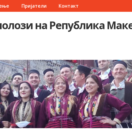
чење
Пријатели
Контакт
олози на Република Мак