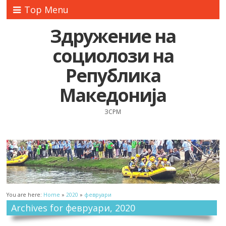
Top Menu
Здружение на
социолози на
Република
Македонија
ЗСРМ
You are here:
Home
»
2020
»
февруари
Archives for февруари, 2020