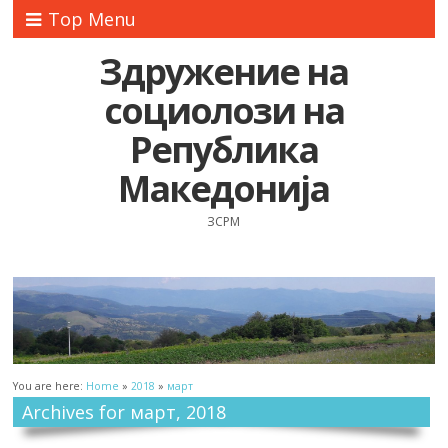
Top Menu
Здружение на
социолози на
Република
Македонија
ЗСРМ
You are here:
Home
»
2018
»
март
Archives for март, 2018