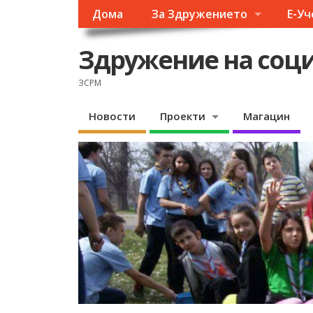
Дома
За Здружението
Е-У
Здружение на соци
ЗСРМ
Новости
Проекти
Магацин