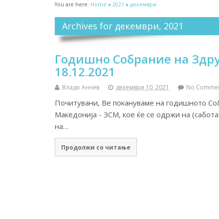
You are here:
Home
»
2021
»
декември
Archives for декември, 2021
Годишно Собрание на Здру
18.12.2021
Владо Анчев
декември 10, 2021
No Comme
Почитувани, Ве покануваме на годишното Со
Македонија - ЗСМ, кое ќе се одржи на (сабота
на…
Продолжи со читање