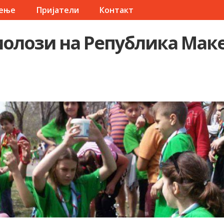
чење
Пријатели
Контакт
олози на Република Мак