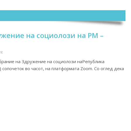
жение на социолози на РМ –
nt
брание на Здружение на социолози наРепублика
) сопочеток во часот, на платформата Zoom. Со оглед дека