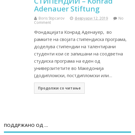
СТИПЕНДИИ – Konrad
Adenauer Stiftung
Boris Stipcarov
февруари 12, 2019
No
Comment
Фондацијата Конрад Аденауер, во
рамките на својата стипендиска програма,
доделува стипендии на талентирани
студенти кои се запишани на соодветна
студиска програма на еден од
универзитетите во Македонија
(додипломски, постдипломски или…
Продолжи со читање
ПОДДРЖАНО ОД …