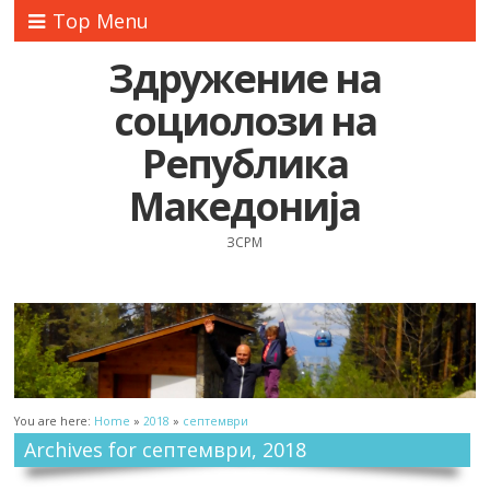
Top Menu
Здружение на
социолози на
Република
Македонија
ЗСРМ
You are here:
Home
»
2018
»
септември
Archives for септември, 2018