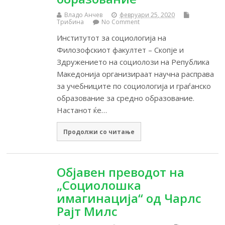
Владо Анчев
февруари 25, 2020
Трибина
No Comment
Институтот за социологија на
Филозофскиот факултет – Скопје и
Здружението на социолози на Република
Македонија организираат научна расправа
за учебниците по социологија и граѓанско
образование за средно образование.
Настанот ќе…
Продолжи со читање
Објавен преводот на
„Социолошка
имагинација“ од Чарлс
Рајт Милс