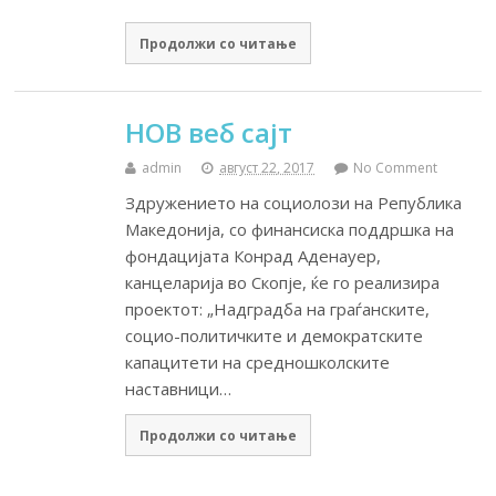
Продолжи со читање
НОВ веб сајт
admin
август 22, 2017
No Comment
Здружението на социолози на Република
Македонија, со финансиска поддршка на
фондацијата Конрад Аденауер,
канцеларија во Скопје, ќе го реализира
проектот: „Надградба на граѓанските,
социо-политичките и демократските
капацитети на средношколските
наставници…
Продолжи со читање