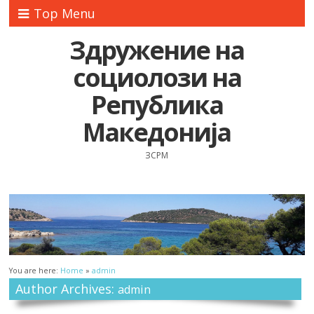
Top Menu
Здружение на
социолози на
Република
Македонија
ЗСРМ
You are here:
Home
»
admin
Author Archives:
admin