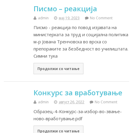
Писмо – реакција
admin
мај 19, 2023
No Comment
Писмо - реакција по повод изјавата на
министерката за труд и социјална политика
м-р Јована Тренчовска во врска со
препораките за безбедност во училиштата.
Симни тука
Продолжи со читање
Конкурс за вработување
admin
август 26, 2022
No Comment
Образец-4-Конкурс-за-избор-во-звање-
ново-вработување.pdf
Продолжи со читање