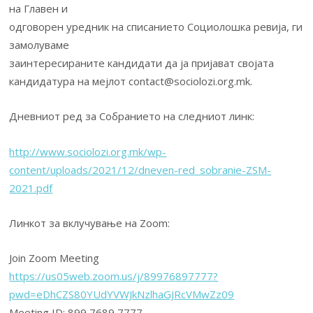
на Главен и
одговорен уредник на списанието Социолошка ревија, ги
замолуваме
заинтересираните кандидати да ја пријават својата
кандидатура на мејлот contact@sociolozi.org.mk.
Дневниот ред за Собранието на следниот линк:
http://www.sociolozi.org.mk/wp-
content/uploads/2021/12/dneven-red_sobranie-ZSM-
2021.pdf
Линкот за вклучување на Zoom:
Join Zoom Meeting
https://us05web.zoom.us/j/89976897777?
pwd=eDhCZS80YUdYVWJkNzlhaGJRcVMwZz09
Meeting ID: 899 7689 7777