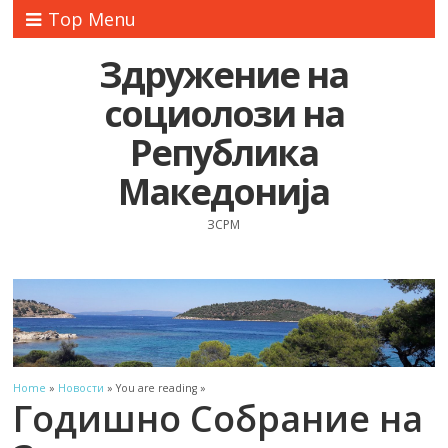
Top Menu
Здружение на
социолози на
Република
Македонија
ЗСРМ
Home
»
Новости
» You are reading »
Годишно Собрание на