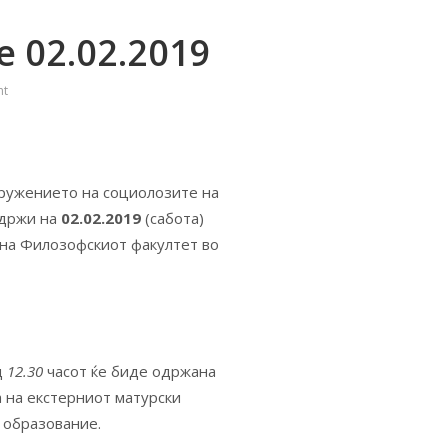
 02.02.2019
nt
ружението на социолозите на
одржи на
02.02.2019
(сабота)
на Филозофскиот факултет во
д
12.30
часот ќе биде одржана
а на екстерниот матурски
 образование.