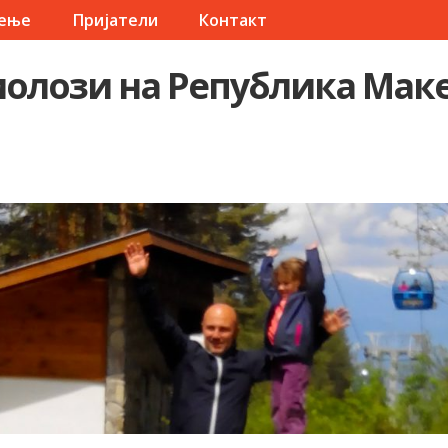
чење
Пријатели
Контакт
олози на Република Мак