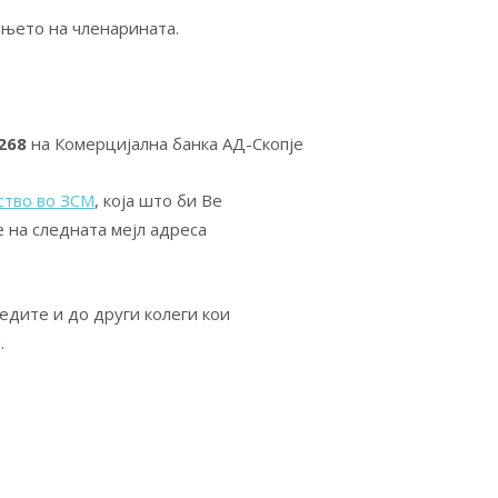
ањето на членарината.
268
на Комерцијална банка АД-Скопје
ство во ЗСМ
, која што би Ве
е на следната мејл адреса
едите и до други колеги кои
.