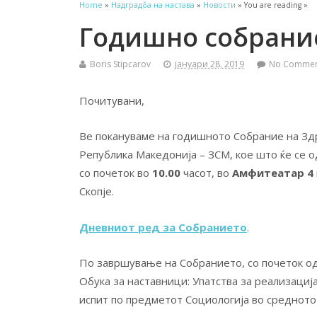
Home
»
Надградба на настава
»
Новости
» You are reading »
Годишно собрание
Boris Stipcarov
јануари 28, 2019
No Comme
Почитувани,
Ве покануваме на годишното Собрание на Зд
Република Македонија – ЗСМ, кое што ќе се 
со почеток во
10.00
часот, во
Амфитеатар 4
Скопје.
Дневниот ред за Собранието
.
По завршување на Собранието, со почеток о
Обука за наставници: Упатства за реализациј
испит по предметот Социологија во средното