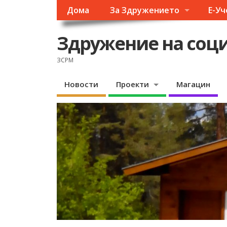
Дома
За Здружението
Е-У
Здружение на соци
ЗСРМ
Новости
Проекти
Магацин