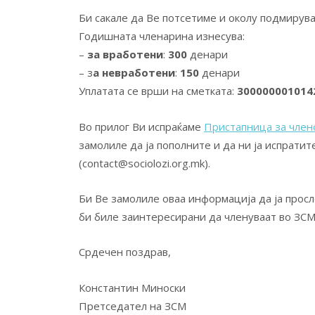
Би сакале да Ве потсетиме и околу подмирув
Годишната членарина изнесува:
–
за вработени
:
300
денари
– з
а невработени
:
150
денари
Уплатата се врши на сметката:
300000001014
Во прилог Ви испраќаме
Пристапница за член
замолиле да ја пополните и да ни ја испратит
(contact@sociolozi.org.mk).
Би Ве замолиле оваа информација да ја просл
би биле заинтересирани да членуваат во ЗСМ
Срдечен поздрав,
Константин Миноски
Претседател на ЗСМ