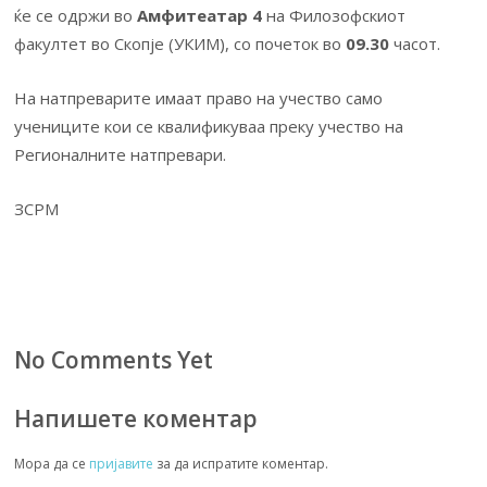
ќе се одржи во
Амфитеатар 4
на Филозофскиот
факултет во Скопје (УКИМ), со почеток во
09.30
часот.
На натпреварите имаат право на учество само
учениците кои се квалификуваа преку учество на
Регионалните натпревари.
ЗСРМ
No Comments Yet
Напишете коментар
Мора да се
пријавите
за да испратите коментар.