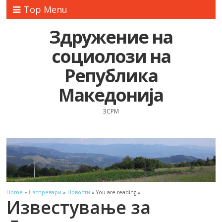
Top Menu
Здружение на
социолози на
Република
Македонија
ЗСРМ
Home
»
Натпревари
»
Новости
» You are reading »
Известување за