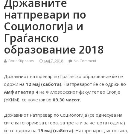
Државните
натпревари по
Социологија и
Граѓанско
образование 2018
Boris Stipcarov
мај 7, 2018
No Comment
Државниот натпревар по Граѓанско образование ќе се
одржи на
12 мај (сабота)
. Натпреварот ќе се одржи во
Амфитеатар 4
на Филозофскиот факултет во Скопје
(УКИМ), со почеток во
09.30 часот.
Државниот натпревар по Социологија (се однесува на
сите категории: за втора, за трета и за четврта година)
ќе се одржи на
19 мај (сабота)
. Натпреварот, исто така,