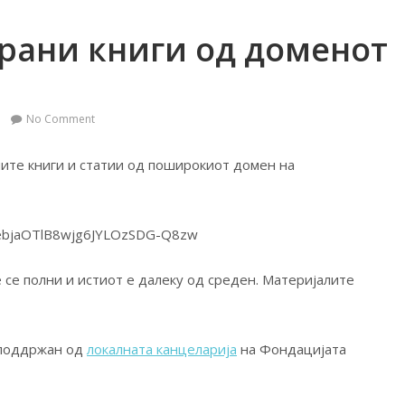
рани книги од доменот
No Comment
ните книги и статии од поширокиот домен на
PLyebjaOTlB8wjg6JYLOzSDG-Q8zw
 се полни и истиот е далеку од среден. Материјалите
 поддржан од
локалната канцеларија
на Фондацијата