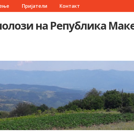
чење
Пријатели
Контакт
олози на Република Мак