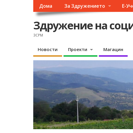
Дома
За Здружението
Е-У
Здружение на соци
ЗСРМ
Новости
Проекти
Магацин