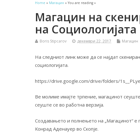
Home
»
Магацин
» You are reading »
Магацин на скени
на Социологијата
Boris Stipcarov
декември 22, 2017
Магацин
На следниот линк може да се најдат скенира
социологијата.
https://drive.google.com/drive/folders/1s__
Ве молиме имајте трпение, магацинот сеуште
сеуште се во работна верзија.
Создавањето и полнењето на „Магацинот“ е
Конрад Аденауер во Скопје.