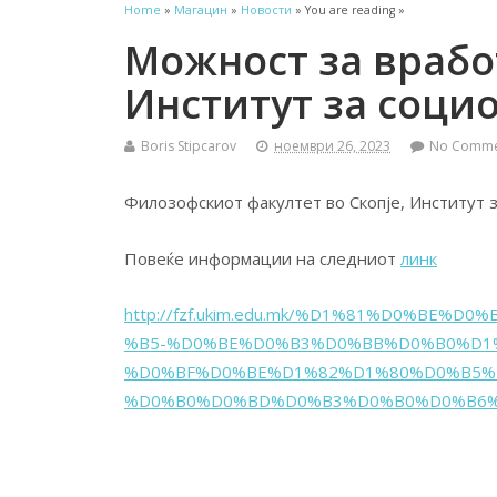
Home
»
Магацин
»
Новости
» You are reading »
Можност за врабо
Институт за соци
Boris Stipcarov
ноември 26, 2023
No Comme
Филозофскиот факултет во Скопје, Институт
Повеќе информации на следниот
линк
http://fzf.ukim.edu.mk/%D1%81%D0%B
%B5-%D0%BE%D0%B3%D0%BB%D0%B0%D1
%D0%BF%D0%BE%D1%82%D1%80%D0%B5%
%D0%B0%D0%BD%D0%B3%D0%B0%D0%B6%