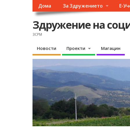
Дома
За Здружението
Е-У
Здружение на соци
ЗСРМ
Новости
Проекти
Магацин