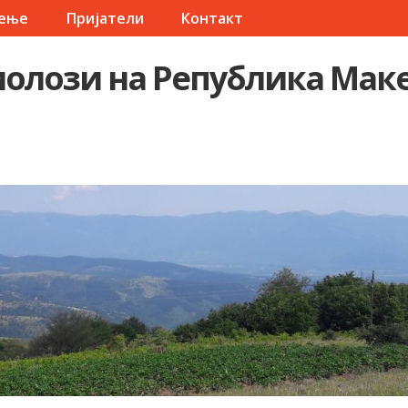
чење
Пријатели
Контакт
олози на Република Мак