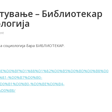
тување – Библиотекар
ологија
nt
 за социологија бара БИБЛИОТЕКАР.
E%D0%BE%D0%BF%D1%88%D1%82%D0%B5%D0%BD%D0%B8%D0
%81-%D0%B7%D0%B0-
D0%B1%D0%B0-%D0%BE%D0%B4-
D0%B8/