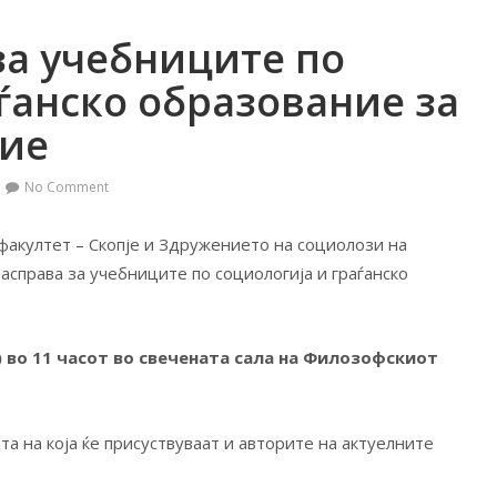
за учебниците по
ѓанско образование за
ние
No Comment
факултет – Скопје и Здружението на социолози на
асправа за учебниците по социологија и граѓанско
) во 11 часот
во свечената сала на Филозофскиот
та на која ќе присуствуваат и авторите на актуелните