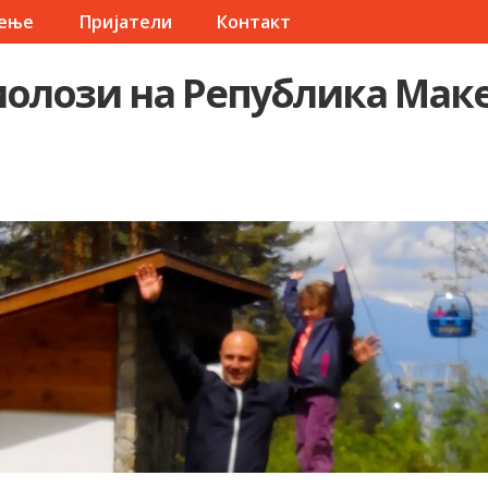
чење
Пријатели
Контакт
олози на Република Мак