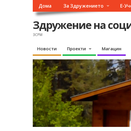
Дома
За Здружението
Е-У
Здружение на соци
ЗСРМ
Новости
Проекти
Магацин