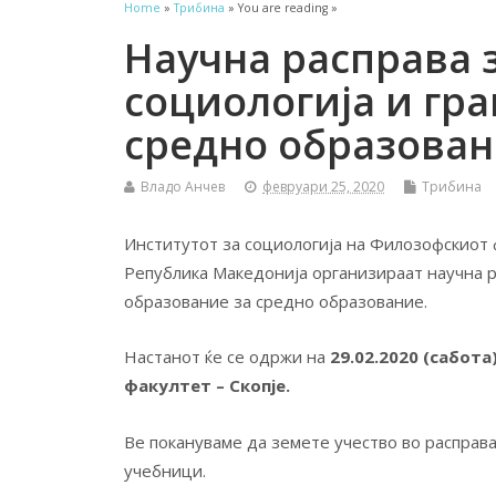
Home
»
Трибина
» You are reading »
Научна расправа 
социологија и гра
средно образова
Владо Анчев
февруари 25, 2020
Трибина
Институтот за социологија на Филозофскиот 
Република Македонија организираат научна р
образование за средно образование.
Настанот ќе се одржи на
29.02.2020 (сабота
факултет – Скопје.
Ве покануваме да земете учество во расправа
учебници.