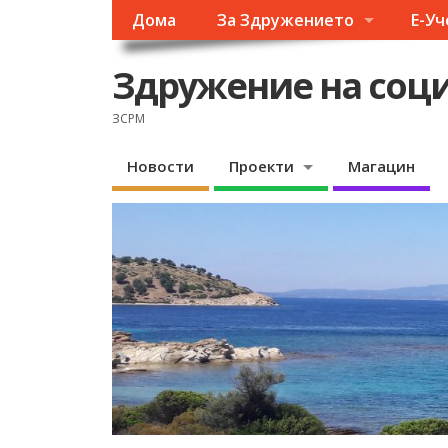
Дома
За Здружението
Е-У
Здружение на соци
ЗСРМ
Новости
Проекти
Магацин