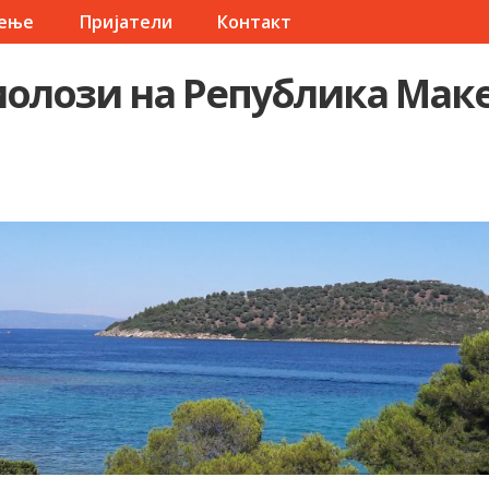
чење
Пријатели
Контакт
олози на Република Мак