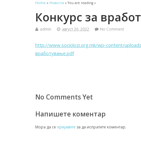
Home
»
Новости
» You are reading »
Конкурс за врабо
admin
август 26, 2022
No Comment
http://www.sociolozi.org.mk/wp-content/uplo
вработување.pdf
No Comments Yet
Напишете коментар
Мора да се
пријавите
за да испратите коментар.