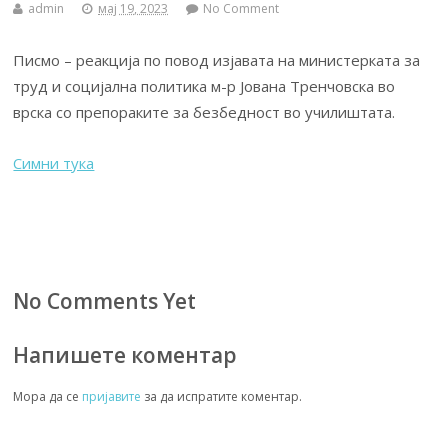
admin
мај 19, 2023
No Comment
Писмо – реакција по повод изјавата на министерката за
труд и социјална политика м-р Јована Тренчовска во
врска со препораките за безбедност во училиштата.
Симни тука
No Comments Yet
Напишете коментар
Мора да се
пријавите
за да испратите коментар.