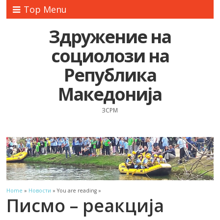
Top Menu
Здружение на
социолози на
Република
Македонија
ЗСРМ
Home
»
Новости
» You are reading »
Писмо – реакција