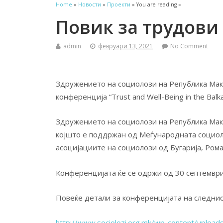
Home
»
Новости
»
Проекти
» You are reading »
Повик за трудови 
admin
февруари 13, 2021
No Comment
Здружението на социолози на Република Маке
конференција “Trust and Well-Being in the Balka
Здружението на социолози на Република Маке
којшто е поддржан од Меѓународната социолош
асоцијациите на социолози од Бугарија, Роман
Конференцијата ќе се одржи од 30 септември 
Повеќе детали за конференцијата на следнио
http://www.sociolozi.org.mk/wp-content/upload