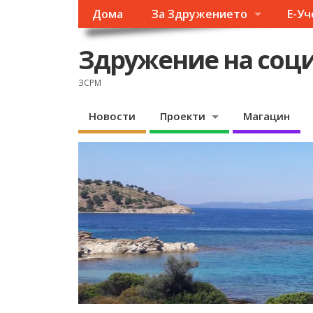
Дома
За Здружението
Е-У
Здружение на соци
ЗСРМ
Новости
Проекти
Магацин