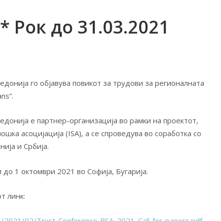
* Рок до 31.03.2021
донија го објавува повикот за трудови за регионалната
ns”.
донија е партнер-организација во рамки на проектот,
ка асоцијација (ISA), а се спроведува во соработка со
ија и Србија.
до 1 октомври 2021 во Софија, Бугарија.
т линк:
s/2021/02/Trust-Conference-BSA_2021_Call-for-papers.pdf