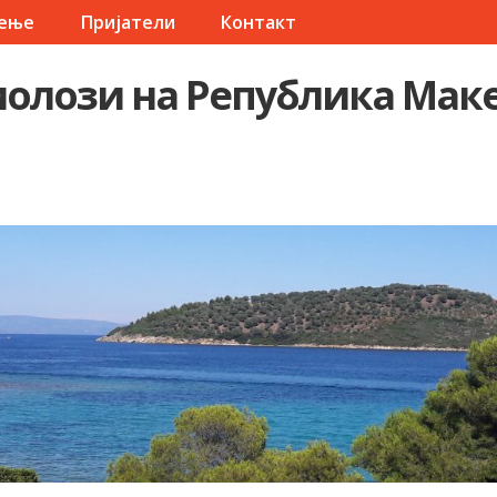
чење
Пријатели
Контакт
олози на Република Мак